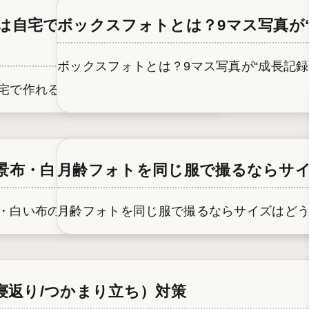
方法と、写真が安っぽく見える原
は自宅で作れる？作り方・編集・実際に大
ボックスフォトとは？9マス写真が
ボックスフォトとは？9マス写真が“成長記録”に
が安っぽく...
宅で作れる？作り方・編集・実際に大変だった...
いつまで・撮り方・続けるコツまで完全ガ
景布・白い布の選び方：生活感を消して映え
月齢フォトを同じ服で撮るならサイ
り方・続ける...
・白い布の選び方：生活感を消して映えるコツ...
月齢フォトを同じ服で撮るならサイズはどうす
寝返り/つかまり立ち）対策