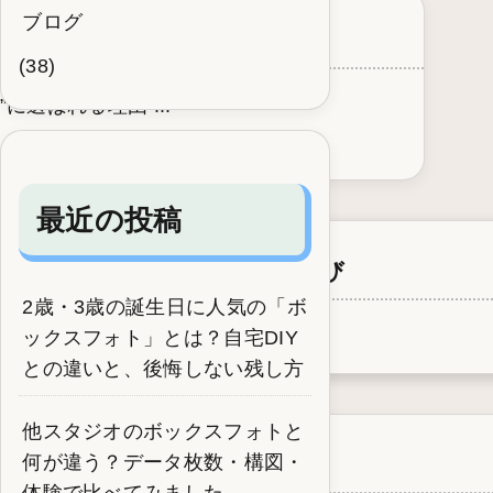
ブログ
変だったポイ
“成長記録”に選ばれる理由
(38)
選ばれる理由 ...
最近の投稿
イド
るコツ
ズはどうする？1年続く服選び
2歳・3歳の誕生日に人気の「ボ
る？1年続く服選び...
ックスフォト」とは？自宅DIY
との違いと、後悔しない残し方
他スタジオのボックスフォトと
何が違う？データ枚数・構図・
体験で比べてみました