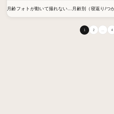
月齢フォトが動いて撮れない…月齢別（寝返り/つかま
1
2
…
4