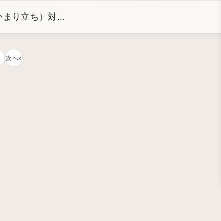
り立ち）対...
次へ»