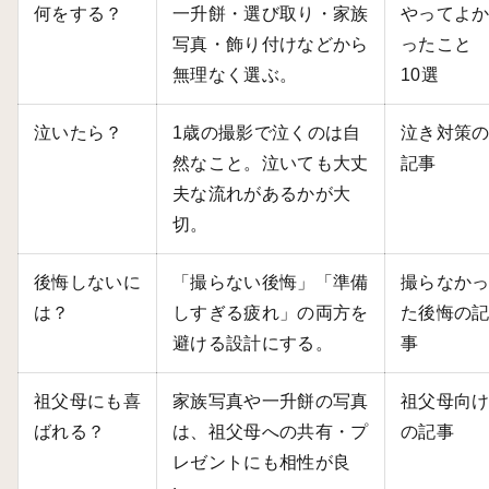
何をする？
一升餅・選び取り・家族
やってよ
写真・飾り付けなどから
ったこと
無理なく選ぶ。
10選
泣いたら？
1歳の撮影で泣くのは自
泣き対策
然なこと。泣いても大丈
記事
夫な流れがあるかが大
切。
後悔しないに
「撮らない後悔」「準備
撮らなか
は？
しすぎる疲れ」の両方を
た後悔の
避ける設計にする。
事
祖父母にも喜
家族写真や一升餅の写真
祖父母向
ばれる？
は、祖父母への共有・プ
の記事
レゼントにも相性が良