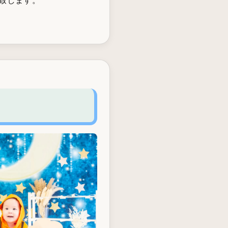
致します。