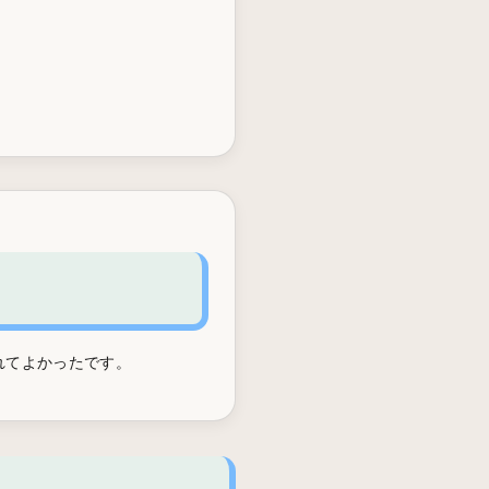
れてよかったです。