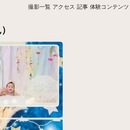
撮影一覧
アクセス
記事
体験コンテンツ
見）