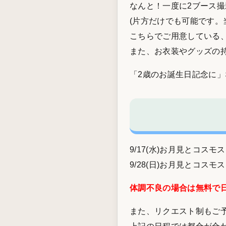
なんと！一度に2ブース
(片方だけでも可能です。
こちらでご用意している
また、お衣装やグッズの
「2歳のお誕生日記念に
9/17(水)お月見とコスモス
9/28(日)お月見とコスモス
体調不良の場合は無料で
また、リクエスト制もご