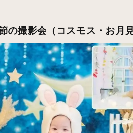
節の撮影会（コスモス・お月