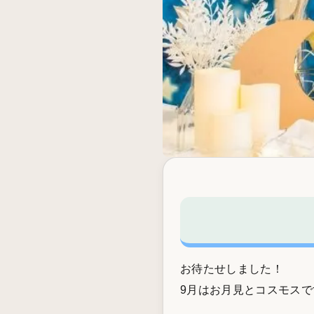
お待たせしました！
9月はお月見とコスモスで