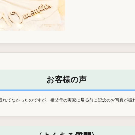
お客様の声
撮れてなかったのですが、祖父母の実家に帰る前に記念のお写真が撮